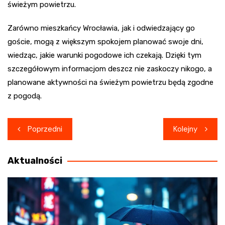
świeżym powietrzu.
Zarówno mieszkańcy Wrocławia, jak i odwiedzający go
goście, mogą z większym spokojem planować swoje dni,
wiedząc, jakie warunki pogodowe ich czekają. Dzięki tym
szczegółowym informacjom deszcz nie zaskoczy nikogo, a
planowane aktywności na świeżym powietrzu będą zgodne
z pogodą.
Nawigacja
Poprzedni
Kolejny
wpisu
Aktualności