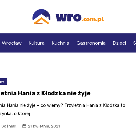
Wrocław
Kultura
Kuchnia
Gastronomia
Dzieci
S
aw
etnia Hania z Kłodzka nie żyje
nia Hania nie żyje – co wiemy? Trzyletnia Hania z Kłodzka to
ynka, o której
l Sośniak
21 kwietnia, 2021